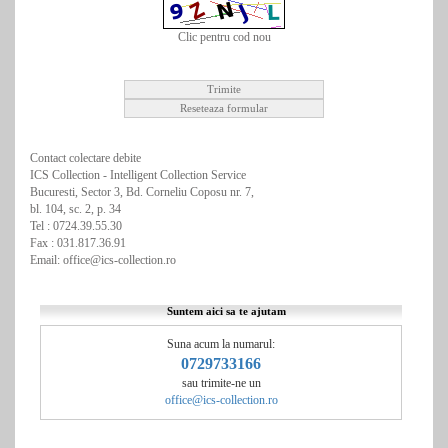
Clic pentru cod nou
Contact colectare debite
ICS Collection - Intelligent Collection Service
Bucuresti, Sector 3, Bd. Corneliu Coposu nr. 7,
bl. 104, sc. 2, p. 34
Tel : 0724.39.55.30
Fax : 031.817.36.91
Email: office@ics-collection.ro
Suntem aici sa te ajutam
Suna acum la numarul:
0729733166
sau trimite-ne un
office@ics-collection.ro