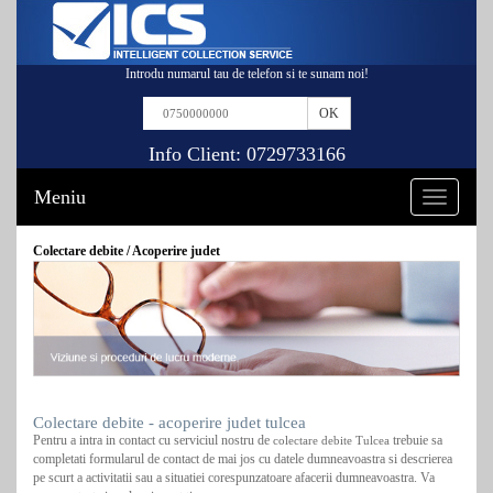
Introdu numarul tau de telefon si te sunam noi!
Info Client:
0729733166
Meniu
Toggle
navigation
Colectare debite / Acoperire judet
Colectare debite - acoperire judet tulcea
Pentru a intra in contact cu serviciul nostru de
trebuie sa
colectare debite Tulcea
completati formularul de contact de mai jos cu datele dumneavoastra si descrierea
pe scurt a activitatii sau a situatiei corespunzatoare afacerii dumneavoastra. Va