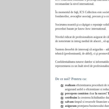
recomandate la nivel international.
În momentul de faţă, ICS Collection este societa
fondatorilor, avocaţilor asociaţi, precum şi a cola
Societatea noastră şi-a câştigat o reputaţie solidă
proceduri bazate pe know-how international.
Nivelul ridicat de profesionalism asigurat de că
de notorietate in intreg mediul de afaceri , să ap
Suntem deosebit de interesaţi să asigurăm – atât î
tehnică (predominantă, de altfel), ci şi promovâ
Confidentialitatea tuturor datelor si informatiil
reprezentarea cu un înalt nivel de profesionalism 
De ce noi? Pentru ca:
realizam
eficientizarea procedurii de r
asigurand astfel o eficientizare si redu
percepem comision
doar
la succes! T
cotribuim
la cresterea lichiditatilor 
salvam
timpul si resursele financiare a
asiguram
protejarea businessului dumn