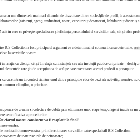
tea cu una dintre cele mai mari dinamici de dezvoltare dintre societăţile de profil, la aceasta con
boratorilor (asistenţi, agenţi, traducători, notari, executori judecatoresti, lichidatori judiciari ş.a.
 atât în ceea ce priveşte specializarea şi eficienţa personalului si serviciilor sale, cât şi etica prof
tre ICS Collection a fost principalul argument ce a determinat, si cotinua inca sa determine,
soci
eleze la serviciile noastre.
n relaţia cu clienţii, cât şi în relaţia cu instanţele sau alte instituţii publice ori private – desfăş
nd elementele care ţin de accepţiunea de artă pe care exercitarea acestei profesii o presupune.
or cu care intram in contact rămâne unul dintre principiile etice de bază ale activităţii noastre, nu 
a tuturor clienţilor, o prioritate.
ecuperare de creante si colectare de debite prin eliminarea unor etape tempofage si inutile ce nu 
cere semnificativa a procedurilor.
ot efortul nostru consistent va fi rasplatit la final!
dumneavoastra;
le societatii dumneavoastra, prin directionarea serviciilor catre specialistii ICS Collection;
eavoastra de toate riscurile de neincasare;