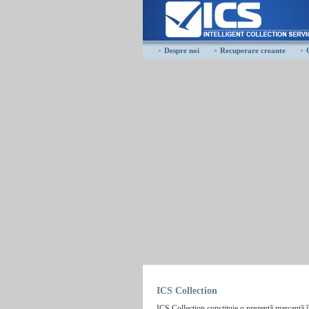
Despre noi
Recuperare creante
ICS Collection
ICS Collection constituie o prezenţă marcantă în