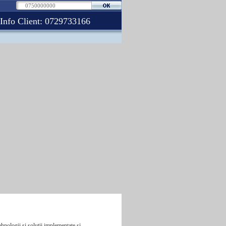
Info Client:
0729733166
ehnologii si solutii implementate si