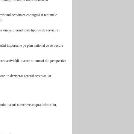
tribuind activitatea conjugată si renumele
).
esională, oferind toate tipurile de servicii si
importante pe plan national ce se bucura
etăţi
urarea activităţii noastre nu numai din perspectiva
doar un deziderat general acceptat, iar
cotin masuri coercitive asupra debitorilor,