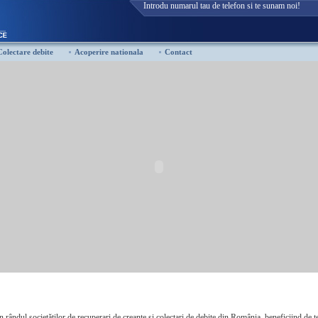
Introdu numarul tau de telefon si te sunam noi!
Colectare debite
Acoperire nationala
Contact
 rândul societăţilor de recuperari de creante si colectari de debite din România, beneficiind de t