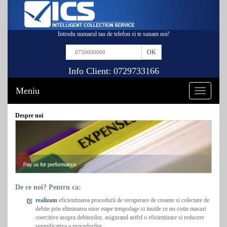
Introdu numarul tau de telefon si te sunam noi!
Info Client:
0729733166
Meniu
Toggle
navigation
Despre noi
De ce noi? Pentru ca:
realizam
eficientizarea procedurii de recuperare de creante si colectare de
debite prin eliminarea unor etape tempofage si inutile ce nu cotin masuri
coercitive asupra debitorilor, asigurand astfel o eficientizare si reducere
semnificativa a procedurilor.