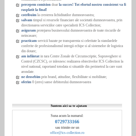
percepem comision
doar
la succes! Tot efortul nostru consistent va fi
rasplatit la final!
cotribuim
la cresterea lichiditatilor dumneavoastra;
salvam
timpul si resursele financiare ale societatii dumneavoastra, prin
directionarea serviciilor catre specialistii ICS Collection;
asiguram
protejarea businessului dumneavoastra de toate riscurile de
neincasare;
practicam
servicii bazate pe transparenta si celeritate la standardele
conferite de profesionalismul intregii echipe si al sistemelor de logistica
din dotare;
am infiintat
in tara Centre Zonale de Circumscriptie, Supraveghere si
Control (CZCSC), ce inlesnesc realizarea obiectivelor ICS Collection la
nivel national, raportand totodata si situatiile din perimetrul la care sunt
arondate.
ne deosebim
prin brand, atitudine, flexibilitate si mobilitate;
oferim
0 (zero) sanse debitorului dumneavoastra
Suntem aici sa te ajutam
Suna acum la numarul:
0729733166
sau trimite-ne un
office@ics-collection.ro