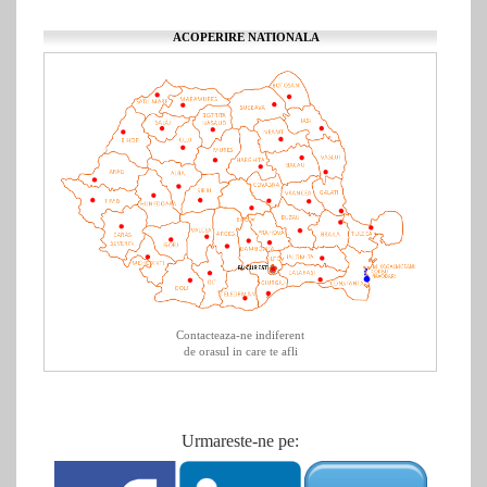
ACOPERIRE NATIONALA
Contacteaza-ne indiferent
de orasul in care te afli
Urmareste-ne pe: