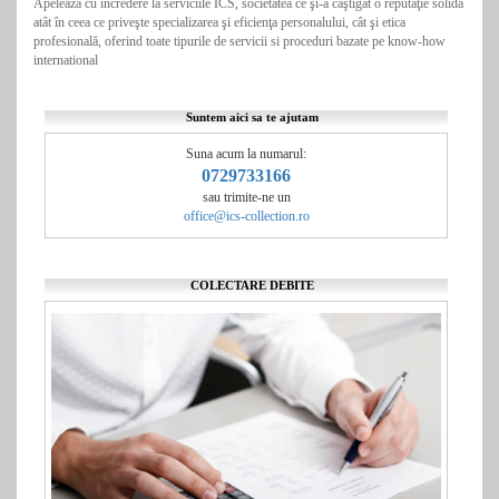
Apeleaza cu incredere la serviciile ICS, societatea ce şi-a câştigat o reputaţie solidă
atât în ceea ce priveşte specializarea şi eficienţa personalului, cât şi etica
profesională, oferind toate tipurile de servicii si proceduri bazate pe know-how
international
Suntem aici sa te ajutam
Suna acum la numarul:
0729733166
sau trimite-ne un
office@ics-collection.ro
COLECTARE DEBITE