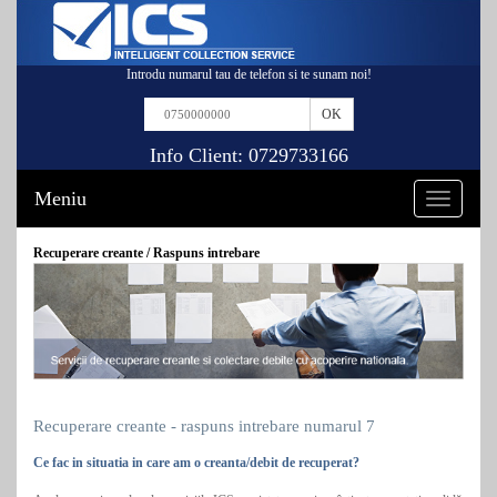
Introdu numarul tau de telefon si te sunam noi!
Info Client:
0729733166
Meniu
Toggle
navigation
Recuperare creante / Raspuns intrebare
Recuperare creante - raspuns intrebare numarul 7
Ce fac in situatia in care am o creanta/debit de recuperat?