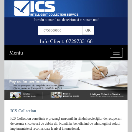
Introdu numarul tau de telefon si te sunam noi!
Info Client:
0729733166
Meniu
Toggle
navigation
ICS Collection
ICS Collection constituie o prezenţă marcantă în rândul societăţilor de recuperari
de creante si colectari de debite din România, beneficiind de tehnologii si solutii
implementate si recomandate la nivel international.