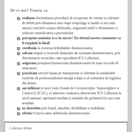
De ce noi? Pentru ca:
realizam
eficientizarea procedurii de recuperare de creante si colectare
de debite prin eliminarea unor etape tempofage si inutile ce nu cotin
masuri coercitive asupra debitorilor, asigurand astfel o eficientizare si
reducere semnificativa a procedurilor.
percepem comision
doar
la succes! Tot efortul nostru consistent va
fi rasplatit la final!
cotribuim
la cresterea lichiditatilor dumneavoastra;
salvam
timpul si resursele financiare ale societatii dumneavoastra, prin
directionarea serviciilor catre specialistii ICS Collection;
asiguram
protejarea businessului dumneavoastra de toate riscurile de
neincasare;
practicam
servicii bazate pe transparenta si celeritate la standardele
conferite de profesionalismul intregii echipe si al sistemelor de logistica
din dotare;
am infiintat
in tara Centre Zonale de Circumscriptie, Supraveghere si
Control (CZCSC), ce inlesnesc realizarea obiectivelor ICS Collection la
nivel national, raportand totodata si situatiile din perimetrul la care sunt
arondate.
ne deosebim
prin brand, atitudine, flexibilitate si mobilitate;
oferim
0 (zero) sanse debitorului dumneavoastra
Colectare debite