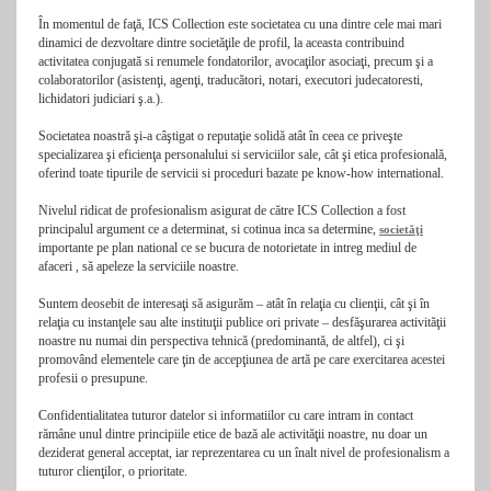
În momentul de faţă, ICS Collection este societatea cu una dintre cele mai mari
dinamici de dezvoltare dintre societăţile de profil, la aceasta contribuind
activitatea conjugată si renumele fondatorilor, avocaţilor asociaţi, precum şi a
colaboratorilor (asistenţi, agenţi, traducători, notari, executori judecatoresti,
lichidatori judiciari ş.a.).
Societatea noastră şi-a câştigat o reputaţie solidă atât în ceea ce priveşte
specializarea şi eficienţa personalului si serviciilor sale, cât şi etica profesională,
oferind toate tipurile de servicii si proceduri bazate pe know-how international.
Nivelul ridicat de profesionalism asigurat de către ICS Collection a fost
principalul argument ce a determinat, si cotinua inca sa determine,
societăţi
importante pe plan national ce se bucura de notorietate in intreg mediul de
afaceri , să apeleze la serviciile noastre.
Suntem deosebit de interesaţi să asigurăm – atât în relaţia cu clienţii, cât şi în
relaţia cu instanţele sau alte instituţii publice ori private – desfăşurarea activităţii
noastre nu numai din perspectiva tehnică (predominantă, de altfel), ci şi
promovând elementele care ţin de accepţiunea de artă pe care exercitarea acestei
profesii o presupune.
Confidentialitatea tuturor datelor si informatiilor cu care intram in contact
rămâne unul dintre principiile etice de bază ale activităţii noastre, nu doar un
deziderat general acceptat, iar reprezentarea cu un înalt nivel de profesionalism a
tuturor clienţilor, o prioritate.